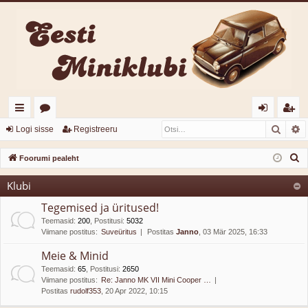
Otsi
T
iirl
o
og
eg
Logi sisse
Registreeru
in
or
i
ist
O
Foorumi pealeht
gi
u
sis
re
t
Klubi
s
d
mi
se
er
i
Tegemised ja üritused!
d
u
Teemasid
:
200
,
Postitusi
:
5032
Viimane postitus:
Suveüritus
Postitas
Janno
, 03 Mär 2025, 16:33
Meie & Minid
Teemasid
:
65
,
Postitusi
:
2650
Viimane postitus:
Re: Janno MK VII Mini Cooper …
Postitas
rudolf353
, 20 Apr 2022, 10:15