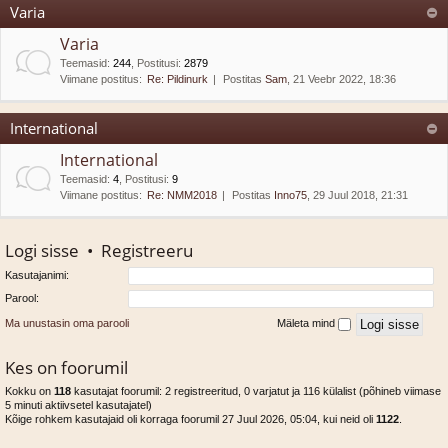
Varia
Varia
Teemasid
:
244
,
Postitusi
:
2879
Viimane postitus:
Re: Pildinurk
Postitas
Sam
, 21 Veebr 2022, 18:36
International
International
Teemasid
:
4
,
Postitusi
:
9
Viimane postitus:
Re: NMM2018
Postitas
Inno75
, 29 Juul 2018, 21:31
Logi sisse
•
Registreeru
Kasutajanimi:
Parool:
Ma unustasin oma parooli
Mäleta mind
Kes on foorumil
Kokku on
118
kasutajat foorumil: 2 registreeritud, 0 varjatut ja 116 külalist (põhineb viimase
5 minuti aktiivsetel kasutajatel)
Kõige rohkem kasutajaid oli korraga foorumil 27 Juul 2026, 05:04, kui neid oli
1122
.