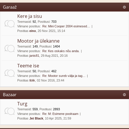
Garaaž
Kere ja sisu
Teemasid
:
92
,
Postitusi
:
703
Viimane postitus:
Re: Mini Cooper 2004 esimesed…
Postitas
eino
, 20 Nov 2021, 15:14
Mootor ja ülekanne
Teemasid
:
149
,
Postitusi
:
1404
Viimane postitus:
Re: Kes oskaks nõu anda.
Postitas
janis81
, 29 Aug 2021, 20:16
Teeme ise
Teemasid
:
50
,
Postitusi
:
462
Viimane postitus:
Re: Mootor sureb välja ja tag…
Postitas
liblik
, 02 Nov 2016, 23:44
Bazaar
Turg
Teemasid
:
559
,
Postitusi
:
2893
Viimane postitus:
Re: M: Esimene poolraam
Postitas
Jet Black
, 10 Apr 2025, 21:59