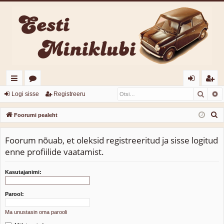
Otsi
T
iirl
o
og
eg
Logi sisse
Registreeru
in
or
i
ist
O
Foorumi pealeht
gi
u
sis
re
t
s
Foorum nõuab, et oleksid registreeritud ja sisse logitud
d
mi
se
er
i
enne profiilide vaatamist.
d
u
Kasutajanimi:
Parool:
Ma unustasin oma parooli