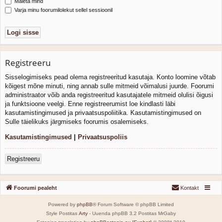
Mäleta mind
Varja minu foorumilolekut sellel sessioonil
Registreeru
Sisselogimiseks pead olema registreeritud kasutaja. Konto loomine võtab
kõigest mõne minuti, ning annab sulle mitmeid võimalusi juurde. Foorumi
administraator võib anda registreeritud kasutajatele mitmeid olulisi õigusi
ja funktsioone veelgi. Enne registreerumist loe kindlasti läbi
kasutamistingimused ja privaatsuspoliitika. Kasutamistingimused on
Sulle täielikuks järgmiseks foorumis osalemiseks.
Kasutamistingimused
|
Privaatsuspoliis
Registreeru
Foorumi pealeht
Kontakt
Powered by
phpBB
® Forum Software © phpBB Limited
Style Postitas
Arty
- Uuenda phpBB 3.2 Postitas MrGaby