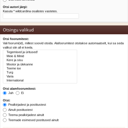
Otsi autori järgi:
Kasuta * wildcardina osalistes vastetes.
Otsingu valikud
Otsi foorumitest:
Vali foorumi(id), millest soovid otsida. Alafoorumitest otsitakse automaatselt, kui sa seda
valikut siin all ei keela.
Otsi alamfoorumitest:
Jah
Ei
Otsi:
Pealkirjadest ja postitustest
Ainult postitustest
Teema pealkirjadest ainult
Teemade esimesed postitused ainult