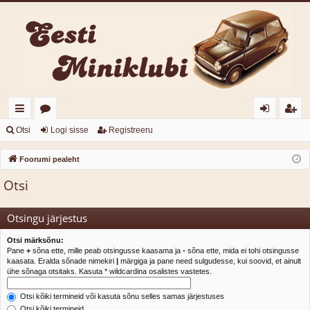
iirl
o
og
eg
Otsi
Logi sisse
Registreeru
in
or
i
ist
Foorumi pealeht
gi
u
sis
re
Otsi
d
mi
se
er
d
u
Otsingu järjestus
Otsi märksõnu:
Pane
+
sõna ette, mille peab otsingusse kaasama ja
-
sõna ette, mida ei tohi otsingusse
kaasata. Eralda sõnade nimekiri
|
märgiga ja pane need sulgudesse, kui soovid, et ainult
ühe sõnaga otsitaks. Kasuta * wildcardina osalistes vastetes.
Otsi kõiki termineid või kasuta sõnu selles samas järjestuses
Otsi kõiki termineid