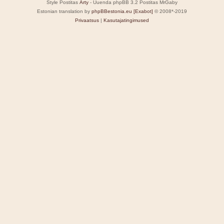
Style Postitas
Arty
- Uuenda phpBB 3.2 Postitas MrGaby
Estonian translation by
phpBBestonia.eu [Exabot]
© 2008*-2019
Privaatsus
|
Kasutajatingimused