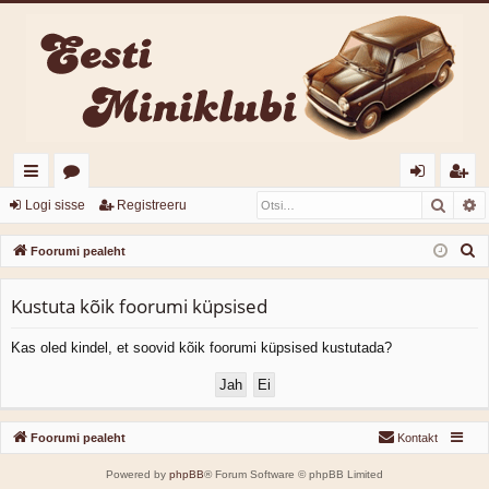
Otsi
T
iirl
o
og
eg
Logi sisse
Registreeru
in
or
i
ist
O
Foorumi pealeht
gi
u
sis
re
t
s
Kustuta kõik foorumi küpsised
d
mi
se
er
i
d
u
Kas oled kindel, et soovid kõik foorumi küpsised kustutada?
Foorumi pealeht
Kontakt
Powered by
phpBB
® Forum Software © phpBB Limited