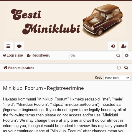
Otsi
T
iirl
o
og
eg
Logi sisse
Registreeru
in
or
i
ist
O
Foorumi pealeht
gi
u
sis
re
t
Keel:
s
d
mi
se
er
Miniklubi Foorum - Registreerimine
i
d
u
Hakates kommuuni “Miniklubi Foorum” liikmeks (edaspidi "me", "meie",
"meid", “Miniklubi Foorum”, “https://miniklubi.ee/foorum”), nõustud sa
järgnevate tingimustega. If you do not agree to be legally bound by all of
the following terms then please do not access and/or use “Miniklubi
Foorum”. We may change these at any time and we’ll do our utmost in
informing you, though it would be prudent to review this regularly yourself
as your continued usage of “Miniklubi Foorum” after changes mean you