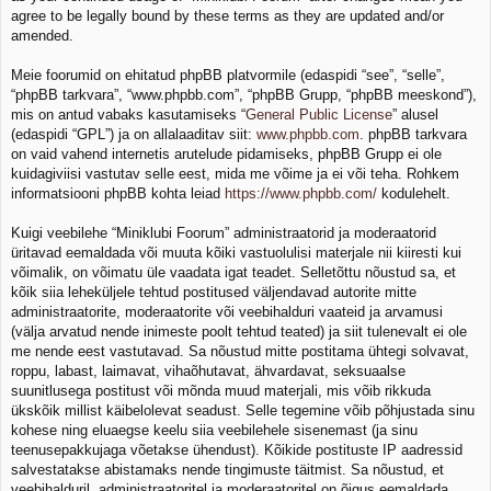
agree to be legally bound by these terms as they are updated and/or
amended.
Meie foorumid on ehitatud phpBB platvormile (edaspidi “see”, “selle”,
“phpBB tarkvara”, “www.phpbb.com”, “phpBB Grupp, “phpBB meeskond”),
mis on antud vabaks kasutamiseks “
General Public License
” alusel
(edaspidi “GPL”) ja on allalaaditav siit:
www.phpbb.com
. phpBB tarkvara
on vaid vahend internetis arutelude pidamiseks, phpBB Grupp ei ole
kuidagiviisi vastutav selle eest, mida me võime ja ei või teha. Rohkem
informatsiooni phpBB kohta leiad
https://www.phpbb.com/
kodulehelt.
Kuigi veebilehe “Miniklubi Foorum” administraatorid ja moderaatorid
üritavad eemaldada või muuta kõiki vastuolulisi materjale nii kiiresti kui
võimalik, on võimatu üle vaadata igat teadet. Selletõttu nõustud sa, et
kõik siia leheküljele tehtud postitused väljendavad autorite mitte
administraatorite, moderaatorite või veebihalduri vaateid ja arvamusi
(välja arvatud nende inimeste poolt tehtud teated) ja siit tulenevalt ei ole
me nende eest vastutavad. Sa nõustud mitte postitama ühtegi solvavat,
roppu, labast, laimavat, vihaõhutavat, ähvardavat, seksuaalse
suunitlusega postitust või mõnda muud materjali, mis võib rikkuda
ükskõik millist käibelolevat seadust. Selle tegemine võib põhjustada sinu
kohese ning eluaegse keelu siia veebilehele sisenemast (ja sinu
teenusepakkujaga võetakse ühendust). Kõikide postituste IP aadressid
salvestatakse abistamaks nende tingimuste täitmist. Sa nõustud, et
veebihalduril, administraatoritel ja moderaatoritel on õigus eemaldada,