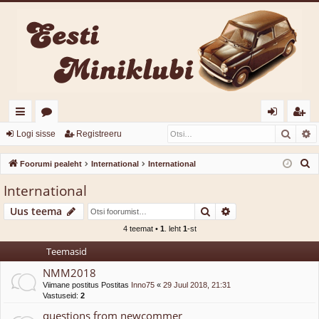
Otsi
T
iirl
o
og
eg
Logi sisse
Registreeru
in
or
i
ist
O
Foorumi pealeht
International
International
gi
u
sis
re
t
International
s
d
mi
se
er
Otsi
Täiendatud otsin
Uus teema
i
d
u
4 teemat •
1
. leht
1
-st
Teemasid
NMM2018
Viimane postitus Postitas
Inno75
«
29 Juul 2018, 21:31
Vastuseid:
2
questions from newcommer