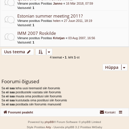
Viimane postitus Postitas
Janno
«
16 Mär 2018, 07:59
Vastuseid:
1
Estonian summer meeting 2011?
Viimane postitus Postitas
helen
«
27 Juun 2011, 18:19
Vastuseid:
1
IMM 2007 Roskilde
Viimane postitus Postitas
Kristjan
«
03 Aug 2007, 16:56
Vastuseid:
1
Uus teema
4 teemat •
1
. leht
1
-st
Hüppa
Foorumi õigused
Sa
ei saa
teha uusi teemasid siin foorumis
Sa
ei saa
postitustele vastata siin foorumis
Sa
ei saa
muuta oma postitusi siin foorumis
Sa
ei saa
kustutada oma postitusi siin foorumis
Sa
ei saa
postitada siin foorumis manuseid
Foorumi pealeht
Kontakt
Powered by
phpBB
® Forum Software © phpBB Limited
Style Postitas
Arty
- Uuenda phpBB 3.2 Postitas MrGaby